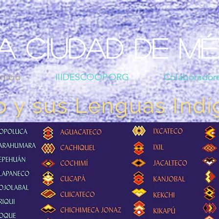
a Ciudad de Mé
nicio
IIIDESCOOP.ORG
Colaborador
o y sus Lenguas Ind