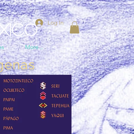
Log In
xico
es
More...
ígenas