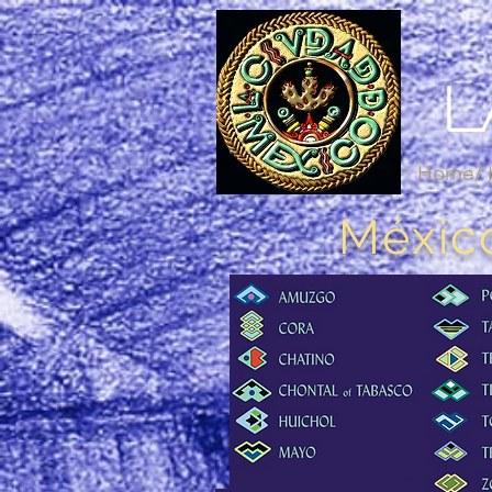
L
Home/ I
Méxic