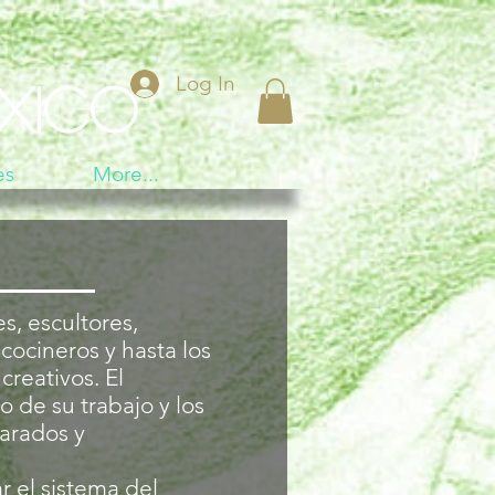
Log In
xico
es
More...
es, escultores,
 cocineros y hasta los
creativos. El
 de su trabajo y los
arados y
 el sistema del