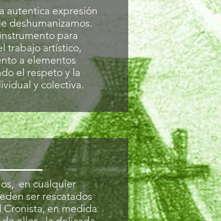
la autentica expresión
 de deshumanizamos.
 instrumento para
l trabajo artístico,
ento a elementos
do el respeto y la
vidual y colectiva.
nos, en cualquier
eden ser rescatados
el Cronista, en medida
de ellos, la delicada