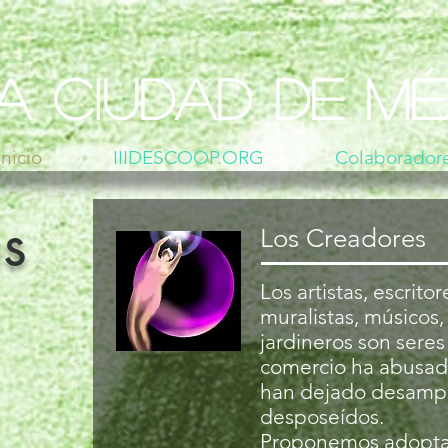
a Ciudad de Mé
nicio
IIIDESCOOP.ORG
Colaborador
s
Los Creadores
Los artistas, escritor
muralistas, músicos,
jardineros son seres 
comercio ha abusado
han dejado desamp
desposeídos.
Proponemos adoptar