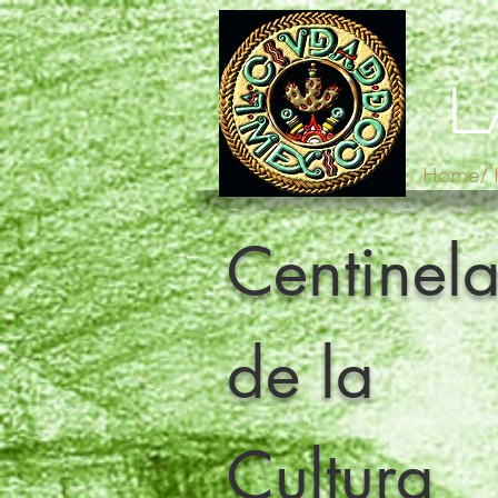
L
Home/ I
Centinela
de la
Cultura