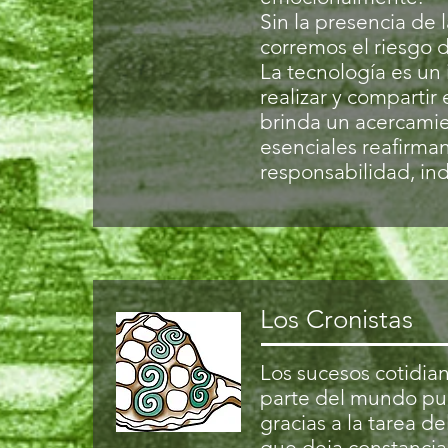
Sin la presencia de 
corremos el riesgo
La tecnología es un
realizar y compartir e
brinda un acercami
esenciales reafirman
responsabilidad, indi
Los Cronistas
Los sucesos cotidia
parte del mundo pu
gracias a la tarea d
que deja constancia 