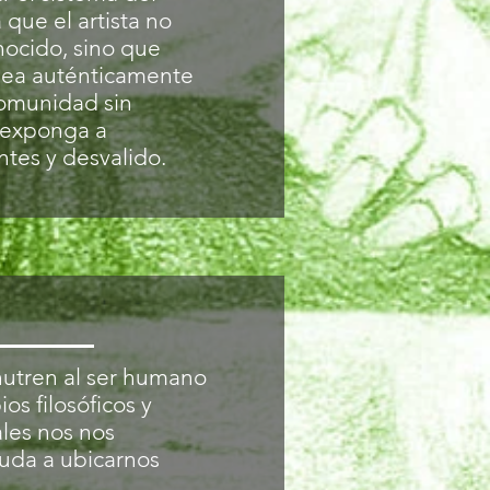
que el artista no
ocido, sino que
sea auténticamente
comunidad sin
e exponga a
ntes y desvalido.
 nutren al ser humano
ios filosóficos y
ales nos nos
uda a ubicarnos